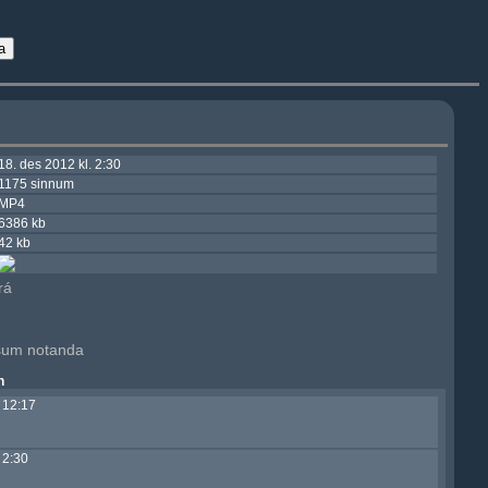
18. des 2012 kl. 2:30
1175 sinnum
MP4
6386 kb
42 kb
rá
ssum notanda
n
. 12:17
 2:30