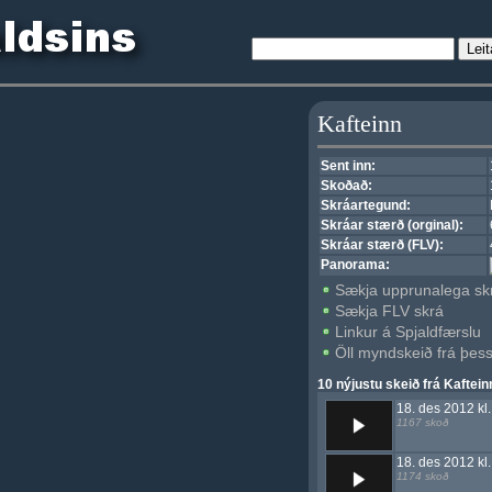
Kafteinn
Sent inn:
Skoðað:
Skráartegund:
Skráar stærð (orginal):
Skráar stærð (FLV):
Panorama:
Sækja upprunalega sk
Sækja FLV skrá
Linkur á Spjaldfærslu
Öll myndskeið frá þe
10 nýjustu skeið frá Kaftein
18. des 2012 kl
1167 skoð
18. des 2012 kl.
1174 skoð