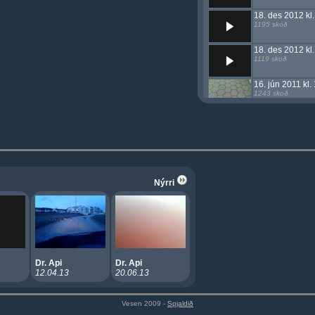
18. des 2012 kl.
1195 skoð
18. des 2012 kl.
1119 skoð
16. jún 2011 kl.
1243 skoð
14. jún 2011 kl.
1203 skoð
4. jún 2011 kl. 
1395 skoð
Nýrri
4. jún 2011 kl. 
1180 skoð
30. maí 2011 kl.
1134 skoð
18. maí 2011 kl.
Dr. Api
Dr. Api
1136 skoð
12.04.13
20.06.13
Vesen 2009 -
Spjaldið